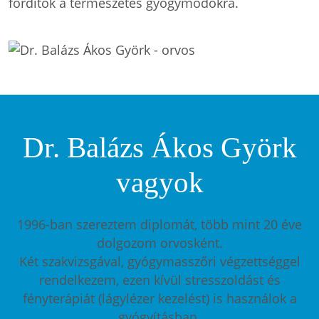
fordítok a természetes gyógymódokra.
Dr. Balázs Ákos Györk
vagyok
1996-ban szereztem diplomát, több mint 20 éve
dolgozom orvosként.
Két szakvizsgával, gyógymasszőri végzettséggel
rendelkezem, ezen kívül stresszoldást és
fényterápiát (lágylézer kezelést) is használok a
gyógyításban.