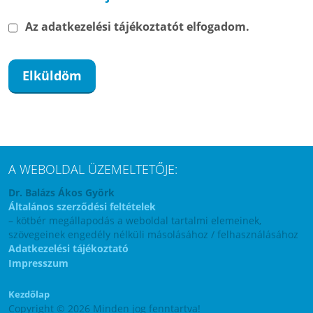
Az adatkezelési tájékoztatót elfogadom.
A WEBOLDAL ÜZEMELTETŐJE:
Dr. Balázs Ákos Györk
Általános szerződési feltételek
– kötbér megállapodás a weboldal tartalmi elemeinek,
szövegeinek engedély nélküli másolásához / felhasználásához
Adatkezelési tájékoztató
Impresszum
Kezdőlap
Copyright © 2026 Minden jog fenntartva!